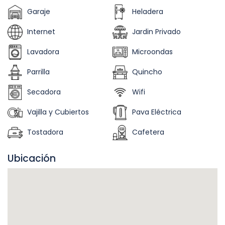
Garaje
Heladera
Internet
Jardin Privado
Lavadora
Microondas
Parrilla
Quincho
Secadora
Wifi
Vajilla y Cubiertos
Pava Eléctrica
Tostadora
Cafetera
Ubicación