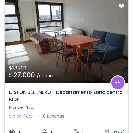
$28.700
$27.000
/noche
5%
DISPONIBLE ENERO - Departamento Zona centro
MDP
Mar del Plata
Sin calificar
0 Reseñas
2
4
4
1
32 m