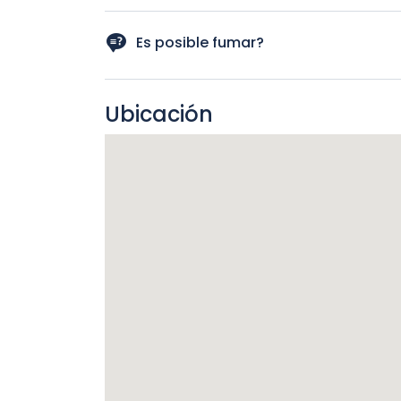
No se aceptan mascotas
Es posible fumar?
No es posible fumar
Ubicación