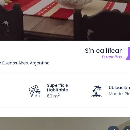
Sin calificar
0 reseñas
e Buenos Aires, Argentina
Superficie
Ubicació
Habitable
Mar del Pl
2
60 m