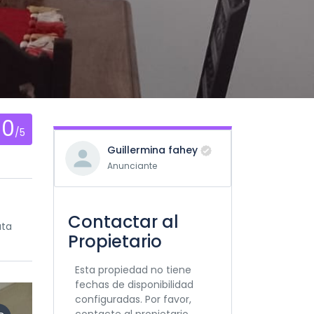
0
/5
Guillermina fahey
Anunciante
n
Contactar al
ata
Propietario
Esta propiedad no tiene
fechas de disponibilidad
configuradas. Por favor,