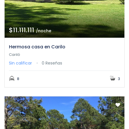
$11.111.111
/noche
Hermosa casa en Carilo
Cariló
Sin calificar
0 Reseñas
8
3