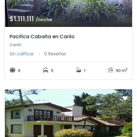
$1.111.111
/noche
Pacifica Cabaña en Carilo
Cariló
Sin calificar
0 Reseñas
2
6
5
1
90 m