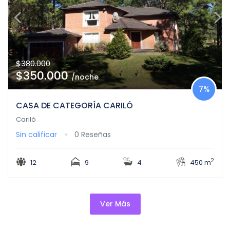
$380.000
$350.000
/noche
7%
CASA DE CATEGORÍA CARILÓ
Cariló
Sin calificar
0 Reseñas
2
12
9
4
450 m
Ver Más