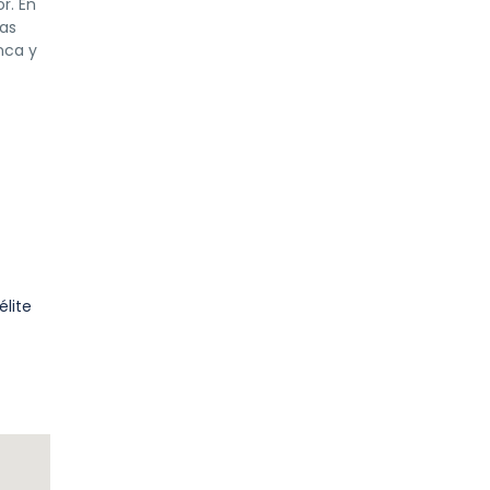
r. En
mas
anca y
lite