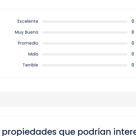
Excelente
0
Muy Buena
0
Promedio
0
Mala
0
Terrible
0
 propiedades que podrían inter