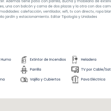
. Además tiene patio con parrilla, ducha y mobiliario de exterio
ones, una con balcón y cama de dos plazas y la otra con dos ca
omodidades: calefacción, ventilador, wifi, tv con directv, ropa bl
lio jardín y estacionamiento. Editar Tipología y Unidades
e Humo
Extintor de Incendios
Heladera
Parrilla
TV por Cable/Saté
ama
Vajilla y Cubiertos
Pava Eléctrica